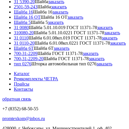
31 5390-20
Шайба
заказать
2501-59-243
Шайба
заказать
Шайба 16
Шайба 16
заказать
Шайба 16 ОТ
Шайба 16 ОТ
заказать
Шайба 5
Шайба 5
заказать
31 0080
Шайба 5.01.10.019 ГОСТ 11371-78
заказать
310080-20
Шайба 5.01.10.0221 ГОСТ 11371-78
заказать
31 0110
Шайба 6.01.08кп.019 ГОСТ 11371-78
заказать
31 0110-20
Шайба 6.01.08кп.0221 ГОСТ 11371-78
заказать
Шайба 6Т
Шайба 6Т
заказать
700-31-2209
Шайба ГОСТ 11371-78
заказать
700-31-2209-20
Шайба ГОСТ 11371-78
заказать
тип 0276
Шторка автомобильная тип 0276
заказать
Каталог
Ремкомплекты ЧЕТРА
Прайсы
Контакты
обратная связь
+7 (8352) 68-50-55
promtexkom@inbox.ru
428000, г. Чебоксары, ул. Машиностроителей 1, оф. 402