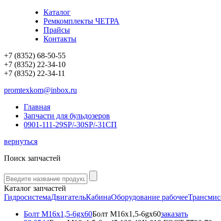
Каталог
Ремкомплекты ЧЕТРА
Прайсы
Контакты
+7 (8352) 68-50-55
+7 (8352) 22-34-10
+7 (8352) 22-34-11
promtexkom@inbox.ru
Главная
Запчасти для бульдозеров
0901-111-29SP/-30SP/-31СП
вернуться
Поиск запчастей
Каталог запчастей
Гидросистема
Двигатель
Кабина
Оборудование рабочее
Трансмис
Болт М16x1,5-6gx60
Болт М16x1,5-6gx60
заказать