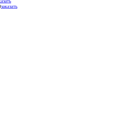
казать
0
заказать