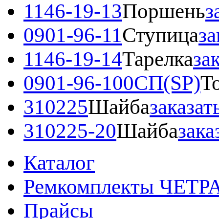
1146-19-13
Поршень
з
0901-96-11
Ступица
за
1146-19-14
Тарелка
за
0901-96-100СП(SP)
Т
310225
Шайба
заказат
310225-20
Шайба
зака
Каталог
Ремкомплекты ЧЕТР
Прайсы