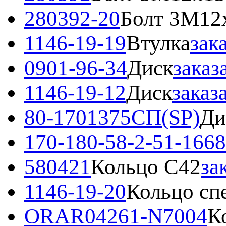
280392-20
Болт 3М12
1146-19-19
Втулка
зак
0901-96-34
Диск
заказ
1146-19-12
Диск
заказ
80-1701375СП(SP)
Ди
170-180-58-2-51-1668
580421
Кольцо С42
за
1146-19-20
Кольцо сп
ORAR04261-N7004
К