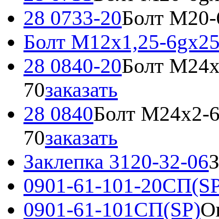
28 0733-20
Болт M20-
Болт М12x1,25-6gx2
28 0840-20
Болт М24х
70
заказать
28 0840
Болт М24х2-6
70
заказать
Заклепка 3120-32-06
З
0901-61-101-20СП(SP
0901-61-101СП(SP)
О