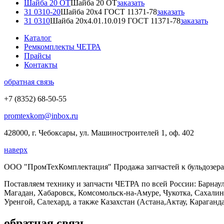
Шайба 20 ОТ
Шайба 20 ОТ
заказать
31 0310-20
Шайба 20х4 ГОСТ 11371-78
заказать
31 0310
Шайба 20х4.01.10.019 ГОСТ 11371-78
заказать
Каталог
Ремкомплекты ЧЕТРА
Прайсы
Контакты
обратная связь
+7 (8352) 68-50-55
promtexkom@inbox.ru
428000, г. Чебоксары, ул. Машиностроителей 1, оф. 402
наверх
ООО "ПромТехКомплектация" Продажа запчастей к бульдозерам
Поставляем технику и запчасти ЧЕТРА по всей России: Барнаул
Магадан, Хабаровск, Комсомольск-на-Амуре, Чукотка, Сахали
Уренгой, Салехард, а также Казахстан (Астана,Актау, Караганда
обратная связь