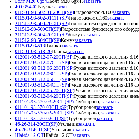
Болт М20-6gx45
Болт М20-6gx45
заказать
40 0354-02
Втулка
заказать
011501-93-502-01-20СП(SP)
Гидрораскос d.160
заказать
011501-93-502-01СП (SP)
Гидрораскос d.160
заказать
211512-93-500-20СП (SP)
Гидросистема бульдозерного об
211512-93-500СП(SP)
Гидросистема бульдозерного оборуд
211512-93-504-20СП (SP)
Кожух
заказать
211512-93-504СП(SP)
Кожух
заказать
011501-93-518
Планка
заказать
011501-93-518-20
Планка
заказать
012001-93-512-07-20СП(SP)
Рукав высокого давления d.1
012001-93-512-07СП (SP)
Рукав высокого давления d.16 
012001-93-512-06-20СП(SP)
Рукав высокого давления d.1
012001-93-512-06СП (SP)
Рукав высокого давления d.16 
012001-93-512-05СП (SP)
Рукав высокого давления d.16 
012001-93-512-04СП (SP)
Рукав высокого давления d.16 
012001-93-512-05-20СП(SP)
Рукав высокого давления диа
012001-93-512-04-20СП(SP)
Рукав высокого давления диа
011101-93-570-03-20СП(SP)
Трубопровод
заказать
011101-93-570-03СП (SP)
Трубопровод
заказать
011101-93-570-02-20СП(SP)
Трубопровод
заказать
011101-93-570-02СП (SP)
Трубопровод
заказать
46-26-314-20СП(SP)
Угольник
заказать
46-26-314СП(SP)
Угольник
заказать
Шайба 12 ОТ
Шайба 12 ОТ
заказать