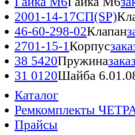
Гайка М6
Гайка М6
за
2001-14-17СП(SP)
Кл
46-60-298-02
Клапан
з
2701-15-1
Корпус
зака
38 5420
Пружина
зака
31 0120
Шайба 6.01.0
Каталог
Ремкомплекты ЧЕТР
Прайсы