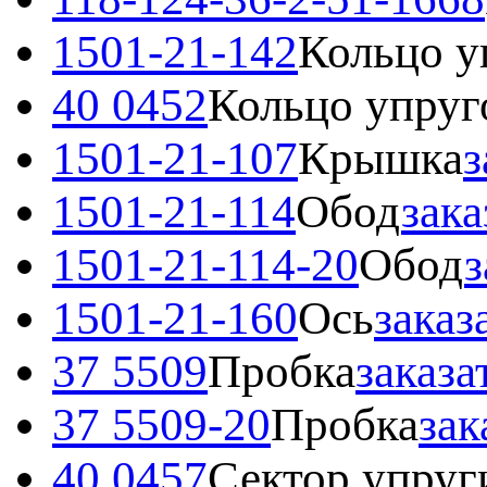
1501-21-142
Кольцо у
40 0452
Кольцо упруг
1501-21-107
Крышка
з
1501-21-114
Обод
зака
1501-21-114-20
Обод
з
1501-21-160
Ось
заказ
37 5509
Пробка
заказа
37 5509-20
Пробка
зак
40 0457
Сектор упруг