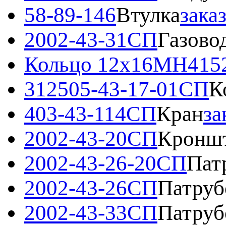
58-89-146
Втулка
зака
2002-43-31СП
Газово
Кольцо 12х16МН415
312505-43-17-01СП
К
403-43-114СП
Кран
за
2002-43-20СП
Кронш
2002-43-26-20СП
Пат
2002-43-26СП
Патруб
2002-43-33СП
Патруб