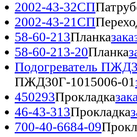
2002-43-32СП
Патруб
2002-43-21СП
Перехо
58-60-213
Планка
зака
58-60-213-20
Планка
з
Подогреватель ПЖД3
ПЖД30Г-1015006-01
450293
Прокладка
зак
46-43-313
Прокладка
з
700-40-6684-09
Прокл