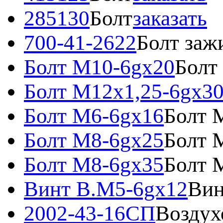
285130
Болт
заказать
700-41-2622
Болт заж
Болт М10-6gх20
Болт
Болт М12х1,25-6gх3
Болт М6-6gх16
Болт 
Болт М8-6gх25
Болт 
Болт М8-6gх35
Болт 
Винт В.М5-6gх12
Вин
2002-43-16СП
Воздух