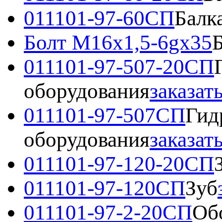
011101-97-60СП
Балк
Болт М16х1,5-6gх35
011101-97-507-20СП
оборудования
заказат
011101-97-507СП
Гид
оборудования
заказат
011101-97-120-20СП
011101-97-120СП
Зуб
011101-97-2-20СП
Об