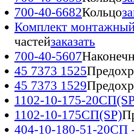
700-40-6682
Кольцо
за
Комплект монтажный
частей
заказать
700-40-5607
Наконеч
45 7373 1525
Предохр
45 7373 1529
Предохр
1102-10-175-20СП(SP
1102-10-175СП(SP)
П
404-10-180-51-20СП 