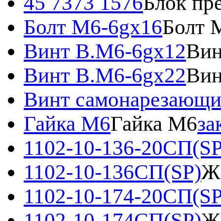
45 7373 1576
Блок пр
Болт М6-6gх16
Болт 
Винт B.M6-6gx12
Вин
Винт В.М6-6gх22
Вин
Винт самонарезающ
Гайка М6
Гайка М6
за
1102-10-136-20СП(SP
1102-10-136СП(SP)
Ж
1102-10-174-20СП(SP
1102-10-174СП(SP)
Ж