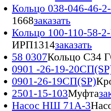
Кольцо 038-046-46-2
1668
заказать
Кольцо 100-110-58-
ИРП1314
заказать
58 0307
Кольцо С34 
0901 -26-19-20СП(SP
0901-26-19СП(SP)
Кр
2501-15-103
Муфта
за
Насос НШ 71А-3
Нас