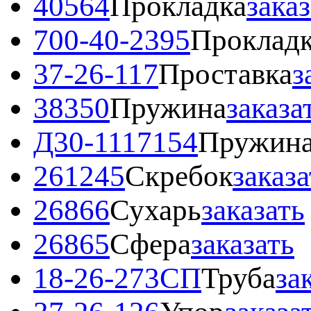
40564
Прокладка
зака
700-40-2395
Проклад
37-26-117
Проставка
з
38350
Пружина
заказа
Д30-1117154
Пружин
261245
Скребок
заказа
26866
Сухарь
заказать
26865
Сфера
заказать
18-26-273СП
Труба
за