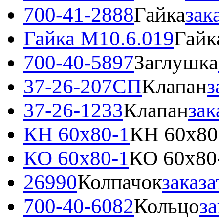
700-41-2888
Гайка
зак
Гайка М10.6.019
Гайк
700-40-5897
Заглушка
37-26-207СП
Клапан
з
37-26-1233
Клапан
зак
КН 60x80-1
КН 60x80
КО 60x80-1
КО 60x80
26990
Колпачок
заказа
700-40-6082
Кольцо
за