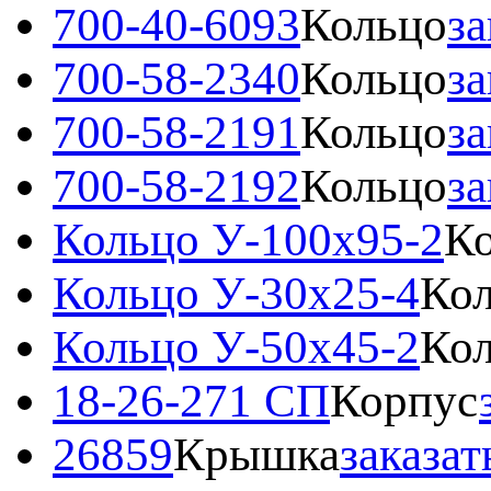
700-40-6093
Кольцо
за
700-58-2340
Кольцо
за
700-58-2191
Кольцо
за
700-58-2192
Кольцо
за
Кольцо У-100x95-2
Ко
Кольцо У-30х25-4
Кол
Кольцо У-50х45-2
Кол
18-26-271 СП
Корпус
26859
Крышка
заказат