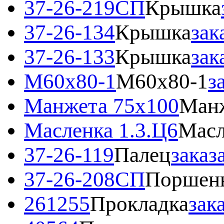
37-26-219СП
Крышка
37-26-134
Крышка
зак
37-26-133
Крышка
зак
М60х80-1
М60х80-1
з
Манжета 75x100
Манж
Масленка 1.3.Ц6
Масл
37-26-119
Палец
заказ
37-26-208СП
Поршен
261255
Прокладка
зак