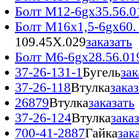
Болт М12-6gх35.56.0
Болт М16x1,5-6gx60.
109.45Х.029
заказать
Болт М6-6gx28.56.01
37-26-131-1
Бугель
зак
37-26-118
Втулка
зака
26879
Втулка
заказать
37-26-124
Втулка
зака
700-41-2887
Гайка
зак