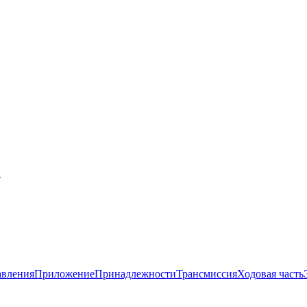
й
авления
Приложение
Принадлежности
Трансмиссия
Ходовая часть