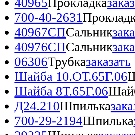
40965
Прокладка
зака
700-40-2631
Проклад
40967СП
Сальник
зака
40976СП
Сальник
зака
06306
Трубка
заказать
Шайба 10.ОТ.65Г.06
Ш
Шайба 8Т.65Г.06
Шайб
Д24.210
Шпилька
зака
700-29-2194
Шпилька