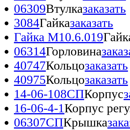
06309
Втулка
заказать
3084
Гайка
заказать
Гайка М10.6.019
Гайк
06314
Горловина
заказ
40747
Кольцо
заказать
40975
Кольцо
заказать
14-06-108СП
Корпус
з
16-06-4-1
Корпус регу
06307СП
Крышка
зака